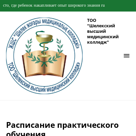
то, где ребенок накапливает опыт широкого знания ru
ТОО
"Шелекский
высший
медицинский
колледж"
Расписание практического
обучения