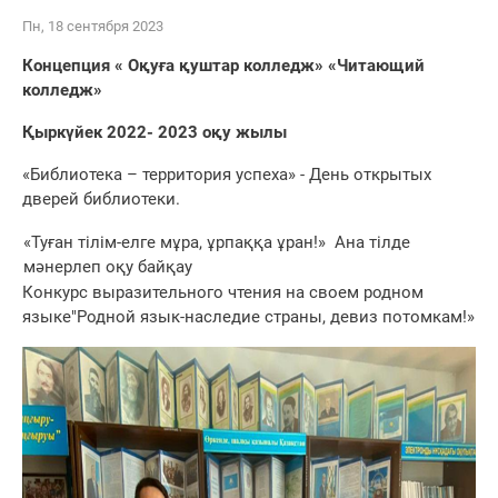
Пн, 18 сентября 2023
Концепция
« О
қуға қуштар колледж» «Читающий
колледж»
Қыркүйек 2022
- 2023
оқу жылы
«Библиотека – территория успеха» - День открытых
дверей библиотеки.
«Туған тілім-елге мұра, ұрпаққа ұран!» Ана тілде
мәнерлеп оқу байқау
Конкурс выразительного чтения на своем родном
языке"Родной язык-наследие страны, девиз потомкам!»