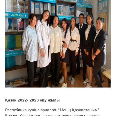
Қазан 2022- 2023 оқу жылы
Республика күніне арналған" Менің Қазақстаным"
Егемен Қазақстанның қалыптасуы туралы деректі