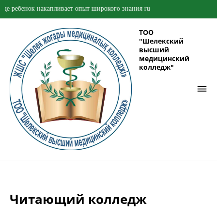
накапливает опыт широкого знания ru
ТОО
"Шелекский
высший
медицинский
колледж"
Читающий колледж