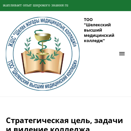
вает опыт широкого знания ru
ТОО
"Шелекский
высший
медицинский
колледж"
Стратегическая цель, задачи
и видение колледжа