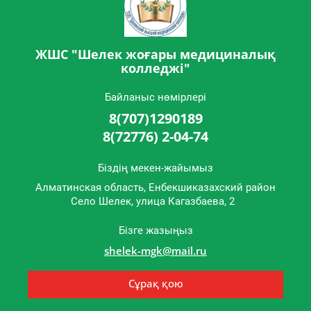
ЖШС "Шелек жоғары медициналық
колледжі"
Байланыс нөмірлері
8(707)1290189
8(72776) 2-04-74
Біздің мекен-жайымыз
Алматинская область, Енбекшиказахский район
Cело Шелек, улица Кагазбаева, 2
Бізге жазыңыз
shelek-mgk@mail.ru
Сұрақ қою