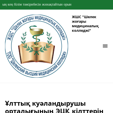
ң кең білім тәжірибесін жинақтайтын орын
ЖШС "Шелек
жоғары
медициналық
колледжі"
Ұлттық куәландырушы
орталығының ЭЦҚ кілттерін