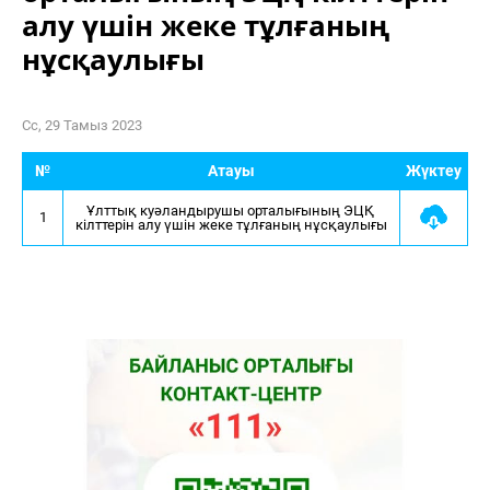
алу үшін жеке тұлғаның
нұсқаулығы
Сс, 29 Тамыз 2023
№
Атауы
Жүктеу
Ұлттық куәландырушы орталығының ЭЦҚ 
1
кілттерін алу үшін жеке тұлғаның нұсқаулығы