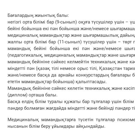
Бағалардың жиынтық балы:
негізгі орта білімі бар (9-сынып) оқуға түсушілер үшін –
бейіні бойынша екі пән бойынша және/немесе шығармашы
медициналық мамандықтар және шығармашылық дайынды
жалпы орта білімі бар (11-сынып) түсушілер үшін – төрт п
мамандық бейіні бойынша екі пән және/немесе шығ
(педагогикалық, медициналық мамандықтар және шығар
мамандық бейініне сәйкес келмейтін техникалық және кәсіп
міндетті пән (қазақ тілі немесе орыс тілі, Қазақстан 
және/немесе басқа да арнайы конкурстардың бағалар
ететін мамандықтар бойынша) қалыптасады.
Мамандық бейініне сәйкес келетін техникалық және кәсіпті
(диплом) орташа балы.
Басқа елдің білім туралы құжаты бар тұлғалар үшін білі
пәндер болмаған жағдайда міндетті және бейінді пәндер 
Медициналық мамандықтарға түсетін тұлғалар психоме
нысанын білім беру ұйымдары айқындайды.