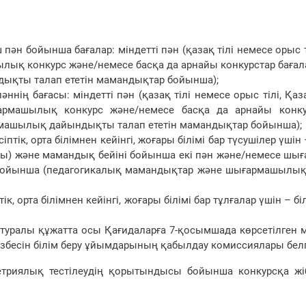
 үш пән бойынша бағалар: міндетті пән (қазақ тілі немесе орыс
лық конкурс және/немесе басқа да арнайы конкурстар бағал
қты талап ететін мамандықтар бойынша);
әннің бағасы: міндетті пән (қазақ тілі немесе орыс тілі, Қа
армашылық конкурс және/немесе басқа да арнайы конку
машылық дайындықты талап ететін мамандықтар бойынша);
тік, орта білімнен кейінгі, жоғары білімі бар түсушілер үшін 
тарихы) және мамандық бейіні бойынша екі пән және/немесе ш
ы бойынша (педагогикалық мамандықтар және шығармашылы
к, орта білімнен кейінгі, жоғары білімі бар тұлғалар үшін – б
м туралы құжатта осы Қағидаларға 7-қосымшада көрсетілген м
тізбесін білім беру ұйымдарының қабылдау комиссиялары белг
триялық тестілеудің қорытындысы бойынша конкурсқа жібе