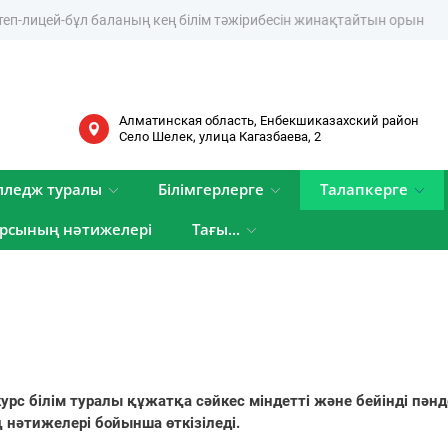
лицей-бұл баланың кең білім тәжірибесін жинақтайтын орын
Алматинская область, Енбекшиказахский район
Cело Шелек, улица Кагазбаева, 2
лледж туралы
Білімгерлерге
Талапкерге
рсының нәтижелері
Тағы...
урс білім туралы құжатқа сәйкес міндетті және бейінді пә
нәтижелері бойынша өткізіледі.