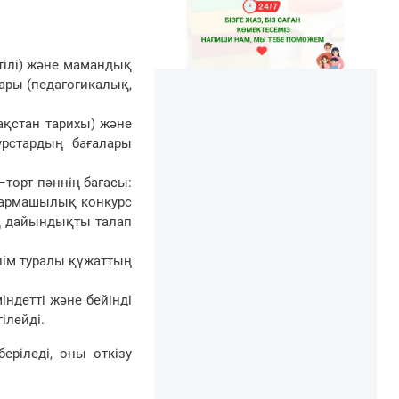
 тілі) және мамандық
ары (педагогикалық,
зақстан тарихы) және
рстардың бағалары
–төрт пәннің бағасы:
ығармашылық конкурс
қ дайындықты талап
ілім туралы құжаттың
індетті және бейінді
ілейді.
ріледі, оны өткізу