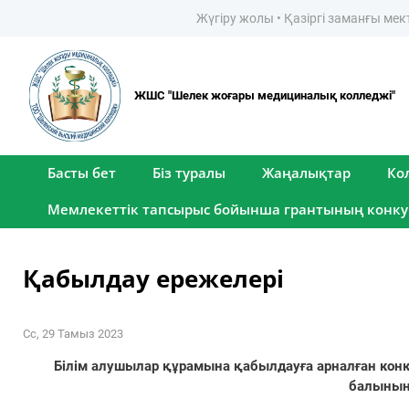
Жүгіру жолы • Қазіргі заманғы мектеп-
ЖШС "Шелек жоғары медициналық колледжі"
Басты бет
Біз туралы
Жаңалықтар
Ко
Мемлекеттік тапсырыс бойынша грантының конку
Қабылдау ережелері
Сс, 29 Тамыз 2023
Білім алушылар құрамына қабылдауға арналған конк
балының 