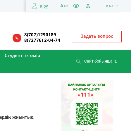
A
+
Кіру
КАЗ
A
8(707)1290189
Задать вопрос
8(72776) 2-04-74
Студенттік өмір
ндердің жиынтық