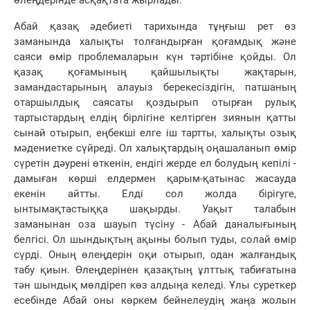
Абай қазақ әдебиеті тарихында тұңғыш рет өз
заманында халықты толғандырған қоғамдық және
саяси өмір проблемаларын күн тәртібіне қойды. Ол
қазақ қоғамының қайшылықты жақтарын,
замандастарының алауыз берекесіздігін, патшаның
отаршылдық саясаты қоздырып отырған рулық
тартыстардың елдің бірлігіне келтірген зиянын қатты
сынай отырып, еңбекші елге іш тартты, халықты озық
мәдениетке сүйреді. Ол халықтардың оңашаланып өмір
сүретін дәурені өткенін, ендігі жерде ел болудың кепілі -
дамыған көрші елдермен қарым-қатынас жасауда
екенін айтты. Елді сол жолда бірігуге,
ынтымақтастыққа шақырды. Уақыт талабын
заманынан оза шауып түсіну - Абай даналығының
белгісі. Ол шындықтың ақыны болып туды, солай өмір
сүрді. Оның өлеңдерін оқи отырып, одан жалғандық
табу қиын. Өлеңдерінен қазақтың ұлттық табиғатына
тән шындық мөлдіреп көз алдыңа келеді. Ұлы суреткер
есебінде Абай оны көркем бейнелеудің жаңа жолын