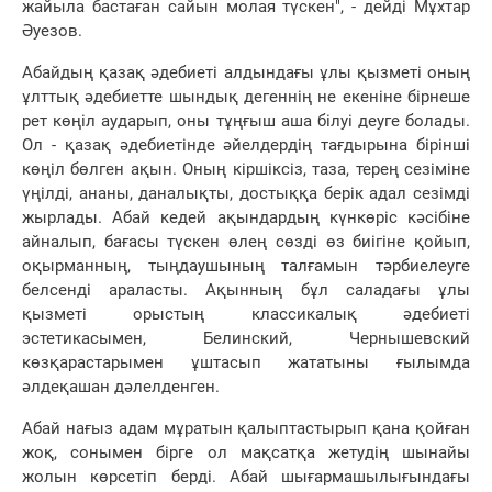
жайыла бастаған сайын молая түскен", - дейді Мұхтар
Әуезов.
Абайдың қазақ әдебиеті алдындағы ұлы қызметі оның
ұлттық әдебиетте шындық дегеннің не екеніне бірнеше
рет көңіл аударып, оны тұңғыш аша білуі деуге болады.
Ол - қазақ әдебиетінде әйелдердің тағдырына бірінші
көңіл бөлген ақын. Оның кіршіксіз, таза, терең сезіміне
үңілді, ананы, даналықты, достыққа берік адал сезімді
жырлады. Абай кедей ақындардың күнкөріс кәсібіне
айналып, бағасы түскен өлең сөзді өз биігіне қойып,
оқырманның, тыңдаушының талғамын тәрбиелеуге
белсенді араласты. Ақынның бұл саладағы ұлы
қызметі орыстың классикалық әдебиеті
эстетикасымен, Белинский, Чернышевский
көзқарастарымен ұштасып жататыны ғылымда
әлдеқашан дәлелденген.
Абай нағыз адам мұратын қалыптастырып қана қойған
жоқ, сонымен бірге ол мақсатқа жетудің шынайы
жолын көрсетіп берді. Абай шығармашылығындағы