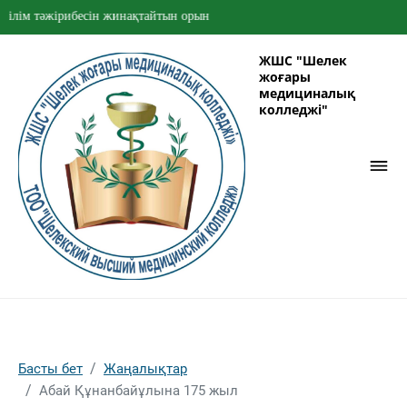
м тәжірибесін жинақтайтын орын
ЖШС "Шелек
жоғары
медициналық
колледжі"
Басты бет
Жаңалықтар
Абай Құнанбайұлына 175 жыл