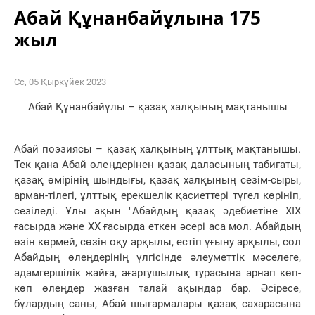
Абай Құнанбайұлына 175
жыл
Сс, 05 Қыркүйек 2023
Абай Құнанбайұлы – қазақ халқының мақтанышы
Абай поэзиясы – қазақ халқының ұлттық мақтанышы.
Тек қана Абай өлеңдерінен қазақ даласының табиғаты,
қазақ өмірінің шындығы, қазақ халқының сезім-сыры,
арман-тілегі, ұлттық ерекшелік қасиеттері түгел көрініп,
сезіледі. Ұлы ақын "Абайдың қазақ әдебиетіне XIX
ғасырда және XX ғасырда еткен әсері аса мол. Абайдың
өзін көрмей, сөзін оқу арқылы, естіп ұғыну арқылы, сол
Абайдың өлеңдерінің үлгісінде әлеуметтік мәселеге,
адамгершілік жайға, ағартушылық турасына арнап көп-
көп өлеңдер жазған талай ақындар бар. Әсіресе,
бұлардың саны, Абай шығармалары қазақ сахарасына