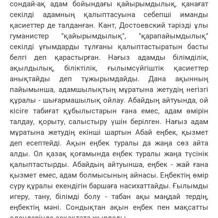
сондай-ақ адам бойындағы қайырымдылық, қанағат
секілді адамның қалыптасуына себепші иманды
қасиеттер де талданған. Кант, Достоевский тәрізді ұлы
гуманистер "қайырымдылық", "қарапайымдылық"
секілді ұғымдарды тұлғаны қалыптастыратын басты
белгі деп қарастырған. Нағыз адамды білімділік,
ақылдылық, біліктілік, ғылымсүйгіштік қасиеттер
анықтайды деп тұжырымдайды. Дана ақынның
пайымынша, адамшылықтың мұратына жетудің негізгі
құралы - шығармашылық ойлау. Абайдың айтуында, ой
кісіге табиғат құбылыстарын ғана емес, адам өмірін
талдау, қорыту, салыстыру үшін берілген. Нағыз адам
мұратына жетудің екінші шартын Абай еңбек, қызмет
деп есептейді. Ақын еңбек туралы да жаңа сөз айта
алды. Ол қазақ қоғамында еңбек туралы жаңа түсінік
қалыптастырды. Абайдың айтуынша, еңбек - жай ғана
қызмет емес, адам болмысының айнасы. Еңбектің өмір
сүру құралы екендігін баршаға насихаттайды. Ғылымды
игеру, тану, білімді болу - табан ақы маңдай тердің,
еңбектің мәні. Сондықтан ақын еңбек пен мақсатты
өлеңдерінде асқақтата жырлады.