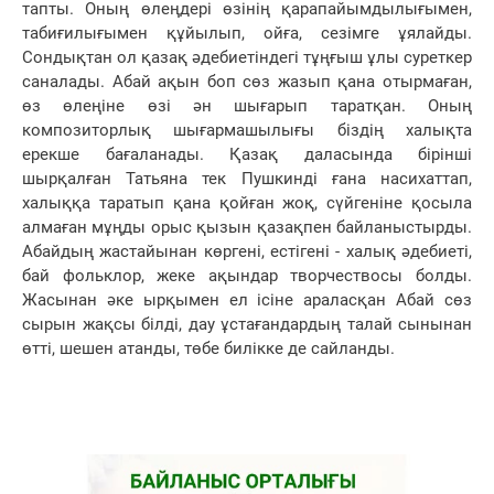
тапты. Оның өлеңдері өзінің қарапайымдылығымен,
табиғилығымен құйылып, ойға, сезімге ұялайды.
Сондықтан ол қазақ әдебиетіндегі тұңғыш ұлы суреткер
саналады. Абай ақын боп сөз жазып қана отырмаған,
өз өлеңіне өзі ән шығарып таратқан. Оның
композиторлық шығармашылығы біздің халықта
ерекше бағаланады. Қазақ даласында бірінші
шырқалған Татьяна тек Пушкинді ғана насихаттап,
халыққа таратып қана қойған жоқ, сүйгеніне қосыла
алмаған мұңды орыс қызын қазақпен байланыстырды.
Абайдың жастайынан көргені, естігені - халық әдебиеті,
бай фольклор, жеке ақындар творчествосы болды.
Жасынан әке ырқымен ел ісіне араласқан Абай сөз
сырын жақсы білді, дау ұстағандардың талай сынынан
өтті, шешен атанды, төбе билікке де сайланды.