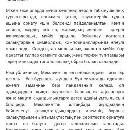
Өткен ғасырларда мүйіз көшпенділердің табынушылық
ғұрыптарында, сонымен қатар, жауынгерлік тудың
ұшына орнату үшін белсенді пайдаланылған. Көктің
сыйын, жердің игілігін, жорықтың жеңісін әртүрлі
жануарлардың мүйізі арқылы бейнелеу көптеген
халықтардың символдық композицияларында елеулі
орын алды. Сондықтан молшылық әкелетін мүйізі бар
қанатты тұлпар семантикалық және тарихи түп-тамыры
терең маңызды типологиялық образ болып саналады.
Республиканың Мемлекеттік елтаңбасындағы тағы бір
деталь – бес бұрышты жұлдыз. Бұл символды адамзат
ежелгі заманнан бері пайдаланып келеді, ол
адамдардың ақиқат сәулесіне, барлық игі аңсарларға
және мәңгілік құндылықтарға деген ұдайы ұмтылысын
білдіреді. Мемлекеттік елтаңбада жұлдыздың
бейнеленуі қазақстандықтардың әлемнің барлық
халықтарымен ынтымақтастық пен серіктестік орнатуға
ниетті ел болуға деген талпынысын танытады.
Қазақстан тұрғындарының жүрегі мен құшағы бес