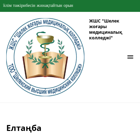
 тәжірибесін жинақтайтын орын
ЖШС "Шелек
жоғары
медициналық
колледжі"
Елтаңба