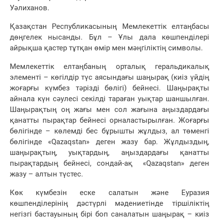
Уәлиханов.
Қазақстан Республикасының Мемлекеттік елтаңбасы
дөңгелек нысанды. Бұл – Ұлы дала көшпенділері
айрықша қастер тұтқан өмір мен мәңгіліктің символы.
Мемлекеттік елтаңбаның орталық геральдикалық
элементі – көгілдір түс аясындағы шаңырақ (киіз үйдің
жоғарғы күмбез тәрізді бөлігі) бейнесі. Шаңырақты
айнала күн сәулесі секілді тараған уықтар шаншылған.
Шаңырақтың оң жағы мен сол жағына аңыздардағы
қанатты пырақтар бейнесі орналастырылған. Жоғарғы
бөлігінде – көлемді бес бұрышты жұлдыз, ал төменгі
бөлігінде «Qazaqstan» деген жазу бар. Жұлдыздың,
шаңырақтың, уықтардың, аңыздардағы қанатты
пырақтардың бейнесі, сондай-ақ «Qazaqstan» деген
жазу – алтын түстес.
Көк күмбезін еске салатын және Еуразия
көшпенділерінің дәстүрлі мәдениетінде тіршіліктің
негізгі бастауының бірі боп саналатын шаңырақ – киіз