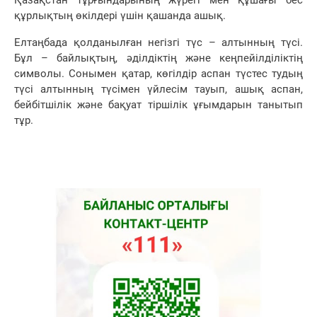
құрлықтың өкілдері үшін қашанда ашық.
Елтаңбада қолданылған негізгі түс – алтынның түсі.
Бұл – байлықтың, әділдіктің және кеңпейілділіктің
символы. Сонымен қатар, көгілдір аспан түстес тудың
түсі алтынның түсімен үйлесім тауып, ашық аспан,
бейбітшілік және бақуат тіршілік ұғымдарын танытып
тұр.