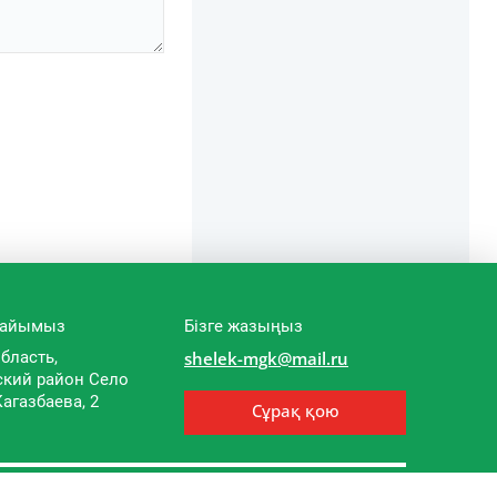
-жайымыз
Бізге жазыңыз
бласть,
shelek-mgk@mail.ru
ский район Cело
Кагазбаева, 2
Сұрақ қою