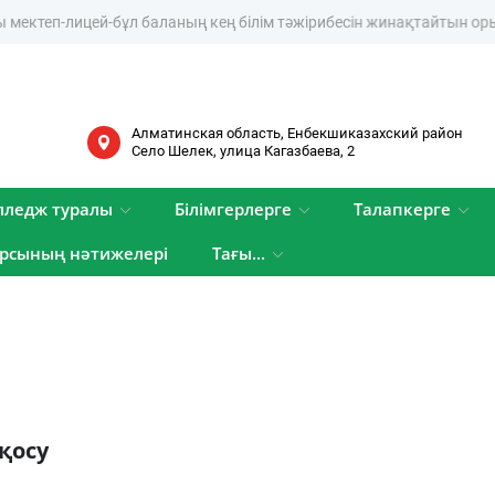
ктеп-лицей-бұл баланың кең білім тәжірибесін жинақтайтын орын
Алматинская область, Енбекшиказахский район
Cело Шелек, улица Кагазбаева, 2
лледж туралы
Білімгерлерге
Талапкерге
рсының нәтижелері
Тағы...
 қосу