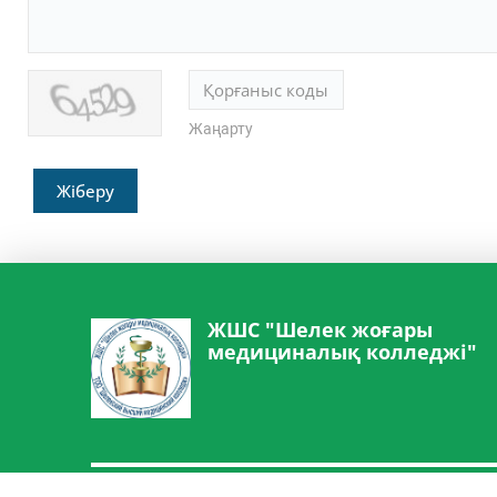
Жаңарту
Жіберу
ЖШС "Шелек жоғары
медициналық колледжі"