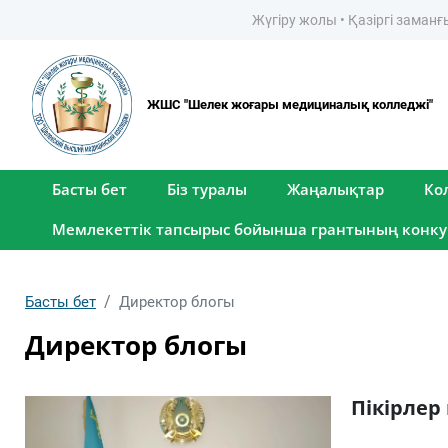
Жүгіру жолы • Қазіргі заманғы ме
ЖШС "Шелек жоғары медициналық колледжі"
Басты бет
Біз туралы
Жаңалықтар
Ко
Мемлекеттік тапсырыс бойынша грантының конку
Басты бет
Директор блогы
Директор блогы
Пікірлер